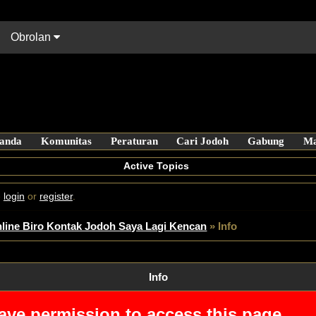
Obrolan
anda
Active Topics
e
login
or
register
.
line Biro Kontak Jodoh Saya Lagi Kencan
»
Info
Info
ave permission to access this page.