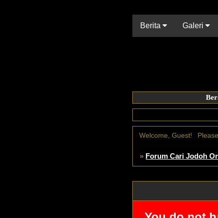
Berita
Galeri
Ber
Welcome, Guest!
Pleas
»
Forum Cari Jodoh On
You do not h