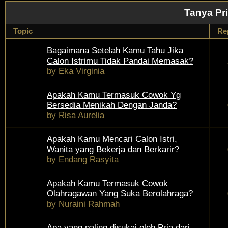
Tanya Pr
Topic
Re
Bagaimana Setelah Kamu Tahu Jika
Calon Istrimu Tidak Pandai Memasak?
by
Eka Virginia
Apakah Kamu Termasuk Cowok Yg
Bersedia Menikah Dengan Janda?
by
Risa Aurelia
Apakah Kamu Mencari Calon Istri,
Wanita yang Bekerja dan Berkarir?
by
Endang Rasyita
Apakah Kamu Termasuk Cowok
Olahragawan Yang Suka Berolahraga?
by
Nuraini Rahmah
Apa yang paling disukai oleh Pria dari