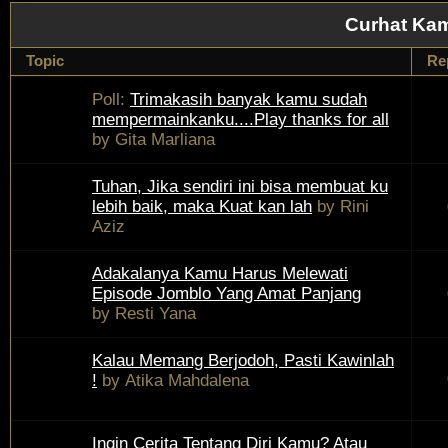
Curhat Kam
Topic
Re
Poll:
Trimakasih banyak kamu sudah
mempermainkanku....Play thanks for all
by
Gita Marliana
Tuhan, Jika sendiri ini bisa membuat ku
lebih baik, maka Kuat kan lah
by
Rini
Aziz
Adakalanya Kamu Harus Melewati
Episode Jomblo Yang Amat Panjang
by
Resti Yana
Kalau Memang Berjodoh, Pasti Kawinlah
!
by
Atika Mahdalena
Ingin Cerita Tentang Diri Kamu? Atau