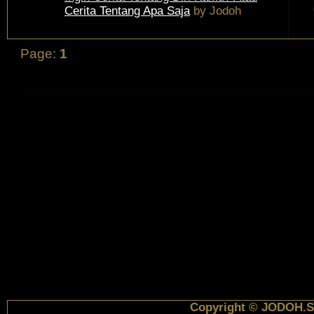
Cerita Tentang Apa Saja
by
Jodoh
Page:
1
Copyright © JODOH.S