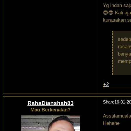
Yg indah saj
😎😎 Kali a
kurasakan sa
sedep
rasany
banya
mempe
+2
Share
16-01-20
RahaDianshah83
Mau Berkenalan?
Assalamuala
Hehehe