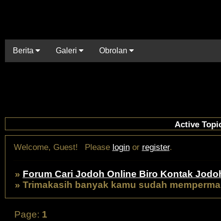
Berita
Galeri
Obrolan
Active Topi
Welcome, Guest!
Please
login
or
register
.
»
Forum Cari Jodoh Online Biro Kontak Jodo
»
Trimakasih banyak kamu sudah mempermaink
Page:
1