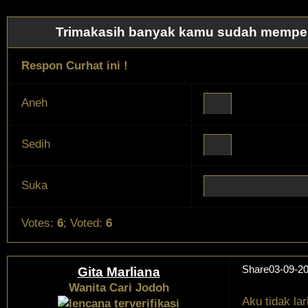
Trimakasih banyak kamu sudah memperma
Respon Curhat ini !
Aneh
Sedih
Suka
Votes:
6
;
Voted:
6
Share
03-09-20
Gita Marliana
Wanita Cari Jodoh
Aku tidak la