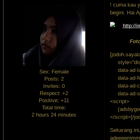
! cuma kau y
begini. Hai 
Fot
[jodoh.sayal
style="displ
data-ad-lay
Sex:
Female
data-ad-for
Posts:
2
data-ad-cl
Invites:
0
Respect:
+2
data-ad-sl
Positive:
+11
<script>
Total time:
(adsbygoogl
2 hours 24 minutes
</script>[/j
Sekarang ini
adeeeemmm 