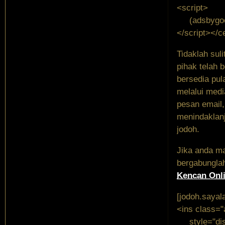
<script>
(adsbygoogl
</script></c
Tidaklah sul
pihak telah 
bersedia pula
melalui medi
pesan email,
menindaklanj
jodoh.
Jika anda ma
bergabunglah
Kencan Onli
[jodoh.sayal
<ins class=
style="displ