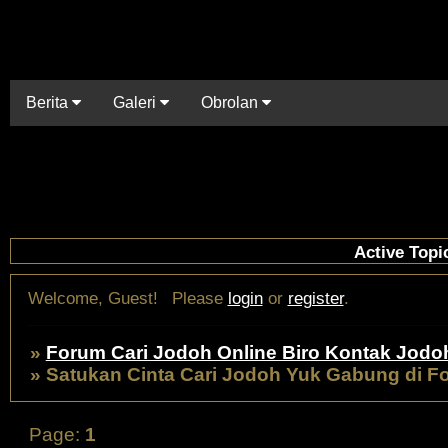
Berita
Galeri
Obrolan
Active Topi
Welcome, Guest!
Please
login
or
register
.
»
Forum Cari Jodoh Online Biro Kontak Jodo
»
Satukan Cinta Cari Jodoh Yuk Gabung di F
Page:
1