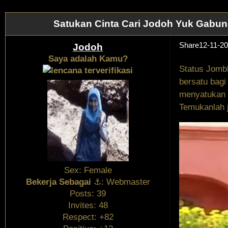
Satukan Cinta Cari Jodoh Yuk Gabun
Share
12-11-20
Jodoh
Saya adalah Kamu?
Status Jombl
bersatu bagi
menyatukan d
Temukanlah j
Sex:
Female
Bekerja Sebagai
⚓:
Webmaster
Posts:
39
Invites:
48
Respect:
+82