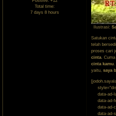
Positive:
+12
Total time:
7 days 8 hours
Ilustrasi:
S
Satukan cint
telah bersed
proses cari 
cinta
. Cuma 
cinta kamu
.
yaitu,
saya 
[jodoh.sayal
style="displ
data-ad-lay
data-ad-for
data-ad-cl
data-ad-sl