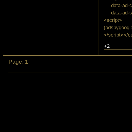
data-ad-cl
data-ad-sl
<script>
(adsbygoogle
</script></c
+2
Page:
1