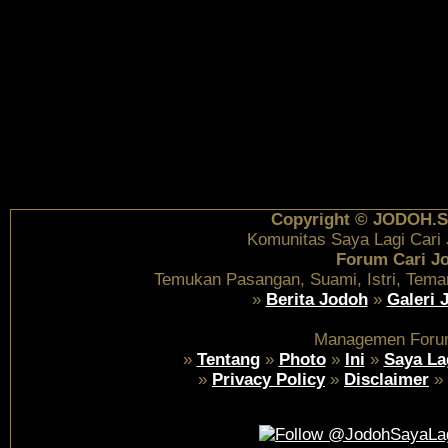
Copyright © JODOH.S
Komunitas Saya Lagi Cari
Forum Cari J
Temukan Pasangan, Suami, Istri, Tema
»
Berita Jodoh
»
Galeri 
Managemen Foru
»
Tentang
»
Photo
»
Ini
»
Saya La
»
Privacy Policy
»
Disclaimer
»