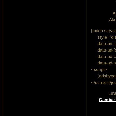
A
Aku
[jodoh.sayal
style="displ
data-ad-lay
data-ad-for
data-ad-cl
data-ad-sl
<script>
(adsbygoogl
</script>[/j
Lih
Gambar