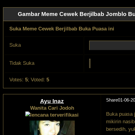
Gambar Meme Cewek Berjilbab Jomblo Bu
Suka Meme Cewek Berjilbab Buka Puasa ini
Suka
Tidak Suka
Votes:
5
;
Voted:
5
Share
01-06-20
Ayu Inaz
Wanita Cari Jodoh
Buka puasa j
mikirin nasi
bersedih, yu