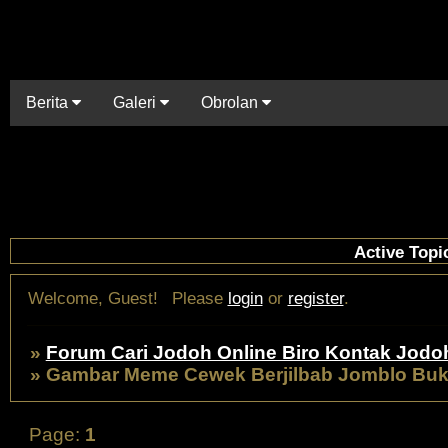
Berita
Galeri
Obrolan
Active Topi
Welcome, Guest!
Please
login
or
register
.
»
Forum Cari Jodoh Online Biro Kontak Jodo
»
Gambar Meme Cewek Berjilbab Jomblo Buk
Page:
1