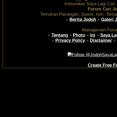
Komunitas Saya Lagi Cari
Forum Cari J
Temukan Pasangan, Suami, Istri, Tema
»
Berita Jodoh
»
Galeri 
Managemen Foru
»
Tentang
»
Photo
»
Ini
»
Saya La
»
Privacy Policy
»
Disclaimer
»
Create Free 