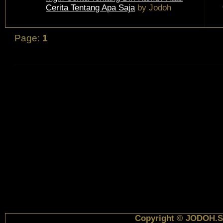
Cerita Tentang Apa Saja
by
Jodoh
Page:
1
Copyright © JODOH.S