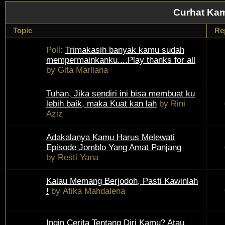
Curhat Kam
Topic
Re
Poll:
Trimakasih banyak kamu sudah
mempermainkanku....Play thanks for all
by
Gita Marliana
Tuhan, Jika sendiri ini bisa membuat ku
lebih baik, maka Kuat kan lah
by
Rini
Aziz
Adakalanya Kamu Harus Melewati
Episode Jomblo Yang Amat Panjang
by
Resti Yana
Kalau Memang Berjodoh, Pasti Kawinlah
!
by
Atika Mahdalena
Ingin Cerita Tentang Diri Kamu? Atau