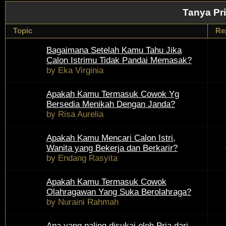
Tanya Pr
Topic
Re
Bagaimana Setelah Kamu Tahu Jika
Calon Istrimu Tidak Pandai Memasak?
by
Eka Virginia
Apakah Kamu Termasuk Cowok Yg
Bersedia Menikah Dengan Janda?
by
Risa Aurelia
Apakah Kamu Mencari Calon Istri,
Wanita yang Bekerja dan Berkarir?
by
Endang Rasyita
Apakah Kamu Termasuk Cowok
Olahragawan Yang Suka Berolahraga?
by
Nuraini Rahmah
Apa yang paling disukai oleh Pria dari