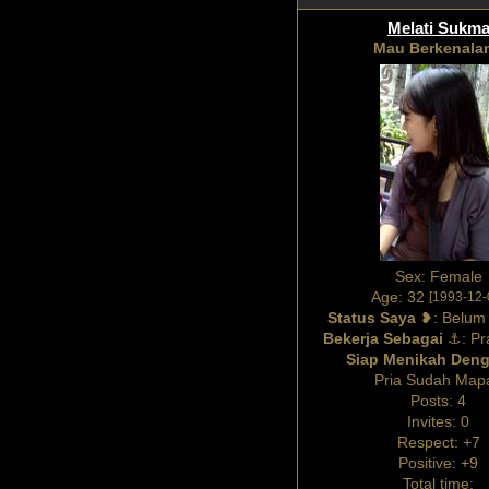
Melati Sukm
Mau Berkenala
Sex:
Female
Age:
32
[1993-12-
Status Saya
❥:
Belum
Bekerja Sebagai
⚓:
Pr
Siap Menikah Den
Pria Sudah Map
Posts:
4
Invites:
0
Respect:
+7
Positive:
+9
Total time: