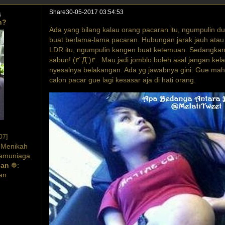
Share
30-05-2017 03:54:53
a
n?
Ada yang bilang kalau orang pacaran itu, ngumpulin du
buat berlama-lama pacaran. Hubungan jarak jauh atau 
LDR itu, ngumpulin kangen buat ketemuan. Sedangkan
sabun! (۳˚Д˚)۳. Mau jadi jomblo boleh asal jangan kel
nyesalnya belakangan. Ada yg jawabnya gini: Gue mah 
calon pacar gue lagi kesasar aja di hati orang.
07]
 Menikah
amuniaga
gan
❁:
an