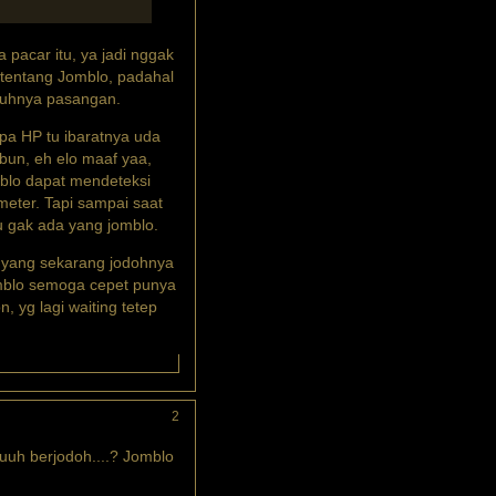
 pacar itu, ya jadi nggak
tentang Jomblo, padahal
utuhnya pasangan.
pa HP tu ibaratnya uda
bun, eh elo maaf yaa,
blo dapat mendeteksi
meter. Tapi sampai saat
ku gak ada yang jomblo.
 yang sekarang jodohnya
omblo semoga cepet punya
 yg lagi waiting tetep
2
tuuh berjodoh....? Jomblo