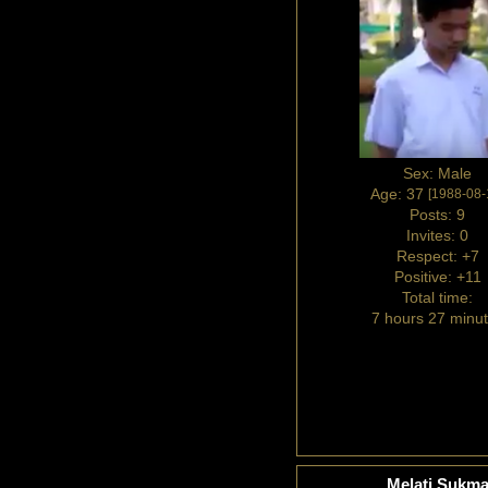
Sex:
Male
Age:
37
[1988-08-
Posts:
9
Invites:
0
Respect:
+7
Positive:
+11
Total time:
7 hours 27 minu
Melati Sukm