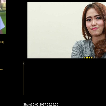
13]
0
tes
Share
30-05-2017 05:19:50
a