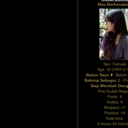
Mau Berkenala
Sex:
Female
Age:
32
[1993-12-
Status Saya
❥:
Belum
Bekerja Sebagai
⚓:
Pr
Siap Menikah Den
Pria Sudah Map
Posts:
4
Invites:
0
Respect:
+7
Positive:
+9
Total time:
3 hours 43 minu