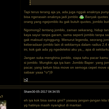
Tapi terus terang aja ya, ada juga nggak enaknya punya
bisa ngerasain enaknya jadi jomblo
Banyak quotes 
orang yang ngejomblo itu gak butuh quotes, jomblo b
Ngomong2 tentang jomblo, zaman sekarang, hidup tan
kaya sayur tanpa garam, sama seperti jomblo tanpa sa
gak maksud nyinggung. Menurut legenda, seorang jom
keberadaan jomblo lain di sekitarnya dalam radius 2,4 
ini, kok gak ada yg ngedeteksi aku ya,,, apa di sekitar
Jangan suka menghina jomblo, siapa tahu pacar kamu
si jomblo. Mungkin aja iya kan- Jomblo Baper: yang j
pacar, yang belum bisa move on semoga cepet move on,
sabaar yaaa ^o^)9
+2
Share
30-05-2017 04:34:55
n?
eh iya kok bisa sama ginii? yaaaay jangan-jangan kita 
yg hatinya masih nyangkut di mantan