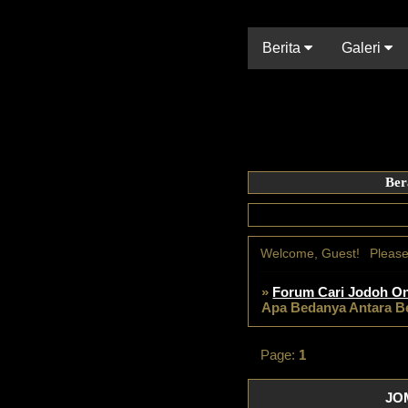
Berita
Galeri
Ber
Welcome, Guest!
Pleas
»
Forum Cari Jodoh On
Apa Bedanya Antara B
Page:
1
JOM