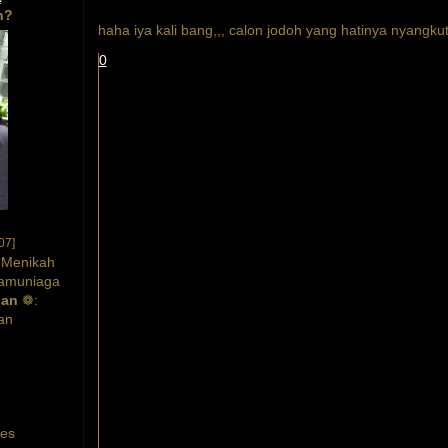
n?
haha iya kali bang,,, calon jodoh yang hatinya nyangku
0
07]
 Menikah
amuniaga
gan
❁:
an
tes